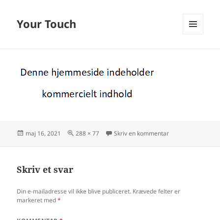
Your Touch
MENU
OG
WIDGETS
Udgivet
Fuld
til
maj 16, 2021
288 × 77
Skriv en kommentar
i
størrelse
Skriv et svar
Din e-mailadresse vil ikke blive publiceret.
Krævede felter er
markeret med
*