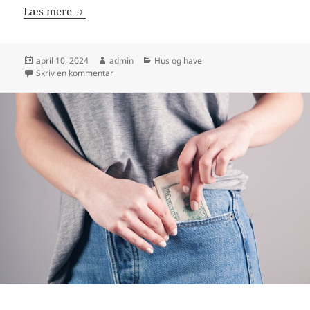
Hold taget i topform – det er vigtigt
Læs mere
Udgivet
Forfatter
Kategorier
april 10, 2024
admin
Hus og have
i
til Hold taget i topform – det er vigtigt
Skriv en kommentar