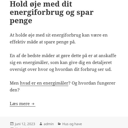
Hold øje med dit
energiforbrug og spar
penge
At holde øje med sit energiforbrug kan være en
effektiv måde at spare penge på.
En af de bedste måder at gøre dette på er at anskaffe
sig en energimåler, som kan give dig en detaljeret
oversigt over hvor og hvordan dit forbrug ser ud.
Men
hvad er en energimåler
? Og hvordan fungerer
den?
Hold øje med dit energiforbrug og spar penge
Læs mere
Udgivet
Forfatter
Kategorier
juni 12, 2023
admin
Hus og have