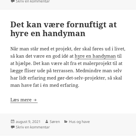
i
til Hold øje med dit energiforbrug og spar penge
Skriv en kommentar
Det kan være fornuftigt at
hyre en handyman
Når man står med et projekt, der skal føres ud i livet,
så kan det være en god idé at
hyre en handyman
til
at hjælpe. Det kan være alt fra et malerprojekt til at
lægge fliser ude på terrassen. Medmindre man selv
har lidt erfaring med gør-det-selv-projekter, så skal
man have fat i én med erfaring.
Det kan være fornuftigt at hyre en handyman
Læs mere
Udgivet
Forfatter
Kategorier
august 9, 2021
Søren
Hus og have
i
til Det kan være fornuftigt at hyre en handyman
Skriv en kommentar