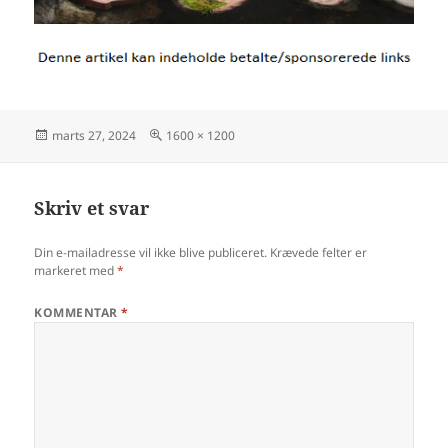
Udgivet
Fuld
marts 27, 2024
1600 × 1200
i
størrelse
Skriv et svar
Din e-mailadresse vil ikke blive publiceret.
Krævede felter er
markeret med
*
KOMMENTAR
*