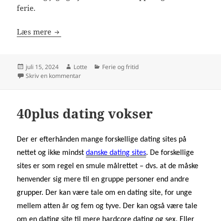
ferie.
Prøv landlivet med en bondegårdsferie
Læs mere
Udgivet
Forfatter
Kategorier
juli 15, 2024
Lotte
Ferie og fritid
i
til Prøv landlivet med en bondegårdsferie
Skriv en kommentar
40plus dating vokser
Der er efterhånden mange forskellige dating sites på
nettet og ikke mindst
danske dating sites
. De forskellige
sites er som regel en smule målrettet – dvs. at de måske
henvender sig mere til en gruppe personer end andre
grupper. Der kan være tale om en dating site, for unge
mellem atten år og fem og tyve. Der kan også være tale
om en dating site til mere hardcore dating og sex. Eller